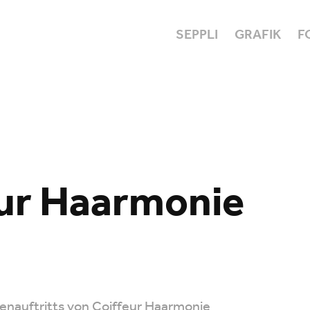
SEPPLI
GRAFIK
F
eur Haarmonie
enauftritts von Coiffeur Haarmonie