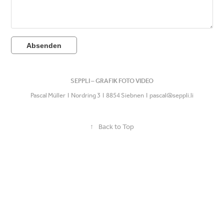
Absenden
SEPPLI – GRAFIK FOTO VIDEO
Pascal Müller I Nordring 3 I 8854 Siebnen I pascal@seppli.li
↑
Back to Top