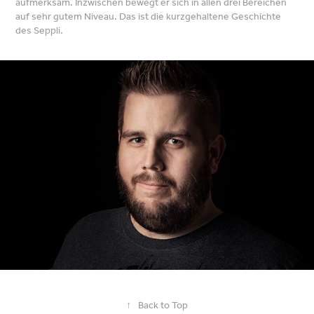
aufmerksam. Inzwischen bewegt er sich in allen drei Bereichen
auf sehr gutem Niveau. Das ist die kurzgehaltene Geschichte
des Seppli.
↑
Back to Top