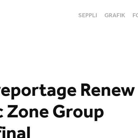
SEPPLI
GRAFIK
F
eportage Renew 
 Zone Group 
inal