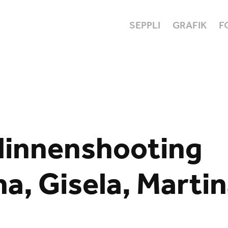
SEPPLI
GRAFIK
F
innenshooting 
a, Gisela, Marti