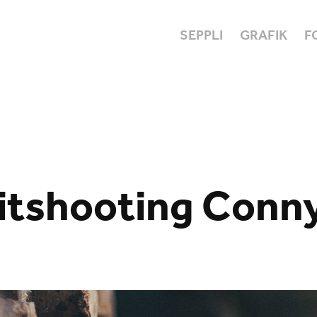
SEPPLI
GRAFIK
F
itshooting Conn