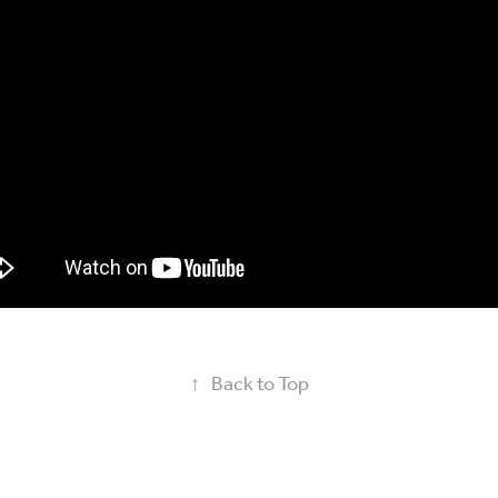
↑
Back to Top