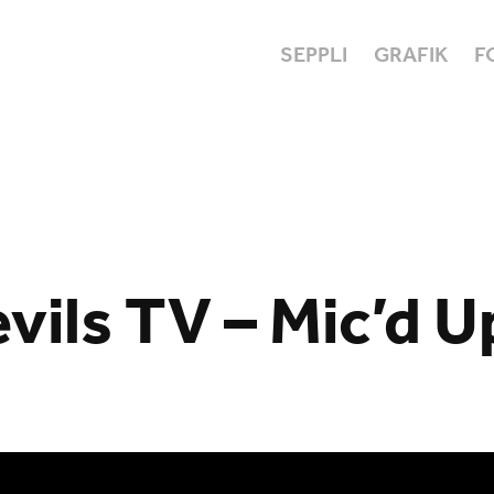
SEPPLI
GRAFIK
F
vils TV – Mic’d U