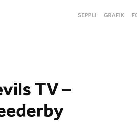
SEPPLI
GRAFIK
F
vils TV – 
eederby