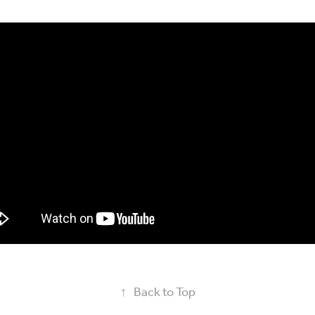
↑
Back to Top