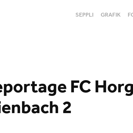
SEPPLI
GRAFIK
F
eportage FC Horge
ienbach 2