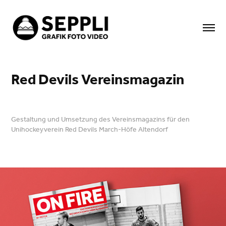
Red Devils Vereinsmagazin
Gestaltung und Umsetzung des Vereinsmagazins für den
Unihockeyverein Red Devils March-Höfe Altendorf